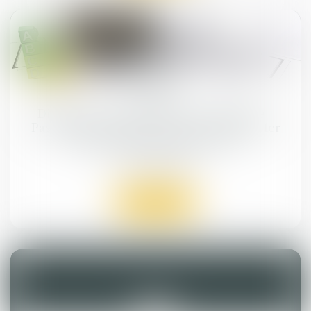
17
juil.
Diagnostic de performance énergétique -
Passoires thermiques : le DPE évolue au 1er
juillet pour les petites surfaces
Droit immobilier
Lire la suite