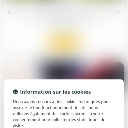
août
Le règlement européen pour une industrie zéro
émission nette est publié
Droit public
Lire la suite
31
Information sur les cookies
juil.
Nous avons recours à des cookies techniques pour
La protection limitée de la collectivité publique
assurer le bon fonctionnement du site, nous
à certains agents publics est contraire à la
utilisons également des cookies soumis à votre
Constitution
consentement pour collecter des statistiques de
Droit public
visite.