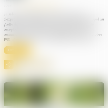
Publié le :
24/07/2024
Source :
www.lemag-juridique.com
Si, selon une jurisprudence constante, en matière
d’expropriation, le délai pour déposer un mémoire d'appel au
greffe de la Cour d'appel court à compter de la date de
réception, par le greffe, de l’appel adressé par lettre
recommandée avec accusé de réception (Civ, 3e. 20 octobre
1981, n°80-70.328 et Civ, 3e. 22 juin 2023, n°22-15.569)...
Lire la suite
08