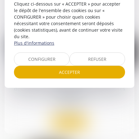
Cliquez ci-dessous sur « ACCEPTER » pour accepter
le dépôt de l'ensemble des cookies ou sur «
Lire la suite
CONFIGURER » pour choisir quels cookies
nécessitant votre consentement seront déposés
(cookies statistiques), avant de continuer votre visite
du site.
Plus d'informations
CONFIGURER
REFUSER
24
juil.
ACCEPTER
Expropriation : quel est le point de départ du
délai accordé à l’appelant pour déposer ses
conclusions ?
Droit public
Lire la suite