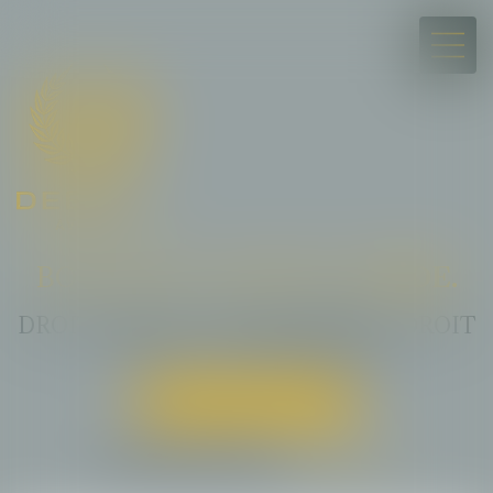
BON DROIT A BESOIN D’
AIDE.
DROIT PUBLIC · COLLECTIVITES · DROIT
DE L'EAU · IMMOBILIER
Prendre un rendez-vous
ou appelez directement :
07 89 65 72 81