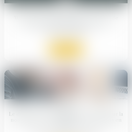
03
juil.
Webinaire (gratuit) consacré aux modes de
gestion du service public de l'eau
Articles du cabinet
Lire la suite
02
juil.
Le délai de paiement imparti au locataire par la
nouvelle loi ne s'applique pas aux contrats en
cours