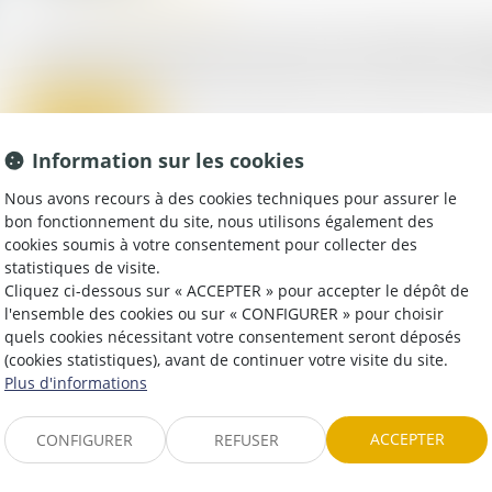
Source :
www.gererseul.com
Depuis plusieurs années, la lutte contre les logements é
France. Entre interdictions progressives de location et obl
Lire la suite
Information sur les cookies
Nous avons recours à des cookies techniques pour assurer le
bon fonctionnement du site, nous utilisons également des
cookies soumis à votre consentement pour collecter des
statistiques de visite.
Cliquez ci-dessous sur « ACCEPTER » pour accepter le dépôt de
l'ensemble des cookies ou sur « CONFIGURER » pour choisir
quels cookies nécessitant votre consentement seront déposés
(cookies statistiques), avant de continuer votre visite du site.
Plus d'informations
ACCEPTER
CONFIGURER
REFUSER
27