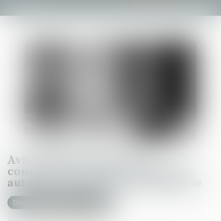
Avis relatif au projet de loi
constitutionnelle pour une Corse
autonome au sein de la République
Droit public
Droit administratif