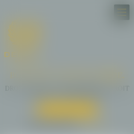
BON DROIT A BESOIN D’
AIDE.
DROIT PUBLIC · COLLECTIVITES · DROIT
DE L'EAU · IMMOBILIER
Prendre un rendez-vous
ou appelez directement :
07 89 65 72 81