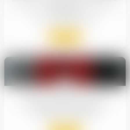
Avis relatif au projet de loi constitutionnelle
pour une Corse autonome au sein de la
République
Droit public
/
Droit administratif
Lire la suite
30
juil.
Rétrocession impossible : quel cadre
d’indemnisation pour l’exproprié ?
Droit public
/
Droit administratif