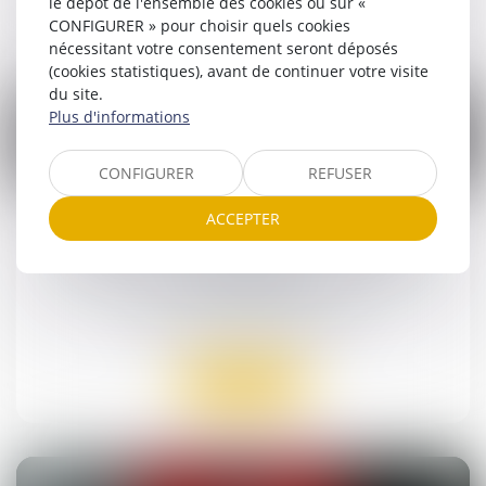
le dépôt de l'ensemble des cookies ou sur «
Lire la suite
CONFIGURER » pour choisir quels cookies
nécessitant votre consentement seront déposés
(cookies statistiques), avant de continuer votre visite
du site.
Plus d'informations
CONFIGURER
REFUSER
14
mai
ACCEPTER
Liste des pièces justificatives pour la
conservation des droits à l'avancement en
disponibilité
Droit public
/
Droit administratif
Lire la suite