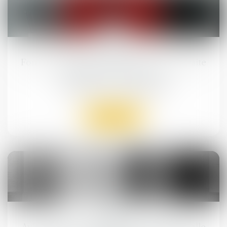
10
sept.
Fonction publique : tout savoir sur la retraite
progressive dès 60 ans
Droit public
/
Droit administratif
Lire la suite
06
août