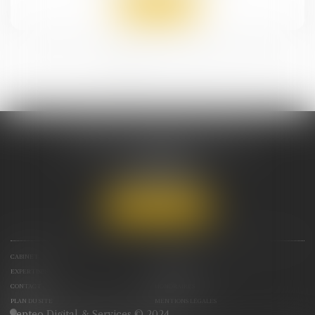
Lire la suite
<<
<
1
2
3
4
>
>>
CABINET DEBRAY AVOCAT
11 rue Franklin
44000 NANTES
Tél :
07 89 65 72 81
Nous localiser
CABINET
VOTRE AVOCAT
EXPERTISES
ACTUS
CONTACT
HONORAIRES
PLAN DU SITE
MENTIONS LÉGALES
Septeo Digital & Services © 2024