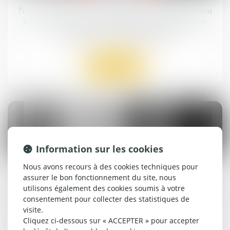
Nouveau droit de contrôle de l’administration
sur les terminaux de paiement électronique
Droit public
/
Droit administratif
Lire la suite
Information sur les cookies
27
mai
Nous avons recours à des cookies techniques pour
assurer le bon fonctionnement du site, nous
Téléservices administratifs : le Conseil d’État
rappelle les limites de la dématérialisation !
utilisons également des cookies soumis à votre
consentement pour collecter des statistiques de
Droit public
/
Droit administratif
visite.
Cliquez ci-dessous sur « ACCEPTER » pour accepter