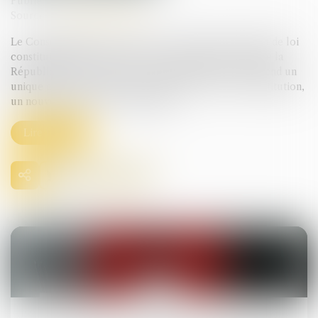
Publié le :
06/08/2025
Source :
www.conseil-etat.fr
Le Conseil d’Etat a été saisi le 30 mai 2025 d’un projet de loi
constitutionnelle pour une Corse autonome au sein de la
République. Ce projet de loi constitutionnelle comprend un
unique article qui crée, après l’article 72‑4 de la Constitution,
un nouvel article 72‑5 ainsi rédigé...
Lire la suite
15
juil.